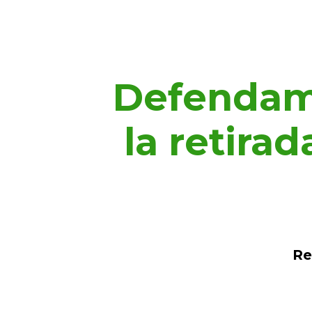
Defendamo
la retira
Re