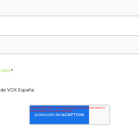
cidad.
*
s de VOX España.