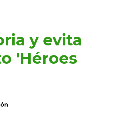
ia y evita
to 'Héroes
ión